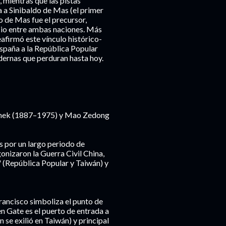
 mientras que las pistas
a a Sinibaldo de Mas (el primer
o de Mas fue el precursor,
cio entre ambas naciones. Más
afirmó este vínculo histórico-
 España a la República Popular
dernas que perduran hasta hoy.
-shek (1887–1975) y Mao Zedong
s por un largo periodo de
onizaron la Guerra Civil China,
" (República Popular y Taiwán) y
rancisco simboliza el punto de
en Gate es el puerto de entrada a
 se exilió en Taiwán) y principal