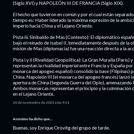
(Siglo XVI) y NAPOLEÓN III DE FRANCIA (Siglo XIX).
El hecho que tuvieron en común y por el cual están separado
tiempo es: Haber liderado la máxima expresión de la ambició
imperio hacia China y el Lejano Oriente.
Pista iii. Sinibaldo de Mas (Contexto): El diplomático españ
bajo el reinado de Isabel II, inmediatamente después de la o
misión de Mas (diplomacia) fue una reacción directa a la acc
Pista i y ii (Rivalidad Geopolítica): La Gran Muralla (París) y
representan la rivalidad imperial entre Francia y España por la
monarca del apogeo español) consolidó la base (Filipinas) p
China. Napoleón III (el monarca del apogeo francés) lanzó la
apertura de China (Segunda Guerra del Opio), amenazando l
Ambos monarcas representan el principio y la culminación 
en el Lejano Oriente.
20 de noviembre de 2025 a las 9:21
Anónimo ha dicho que…
Buenas, soy Enrique Orovitg del grupo de tarde.