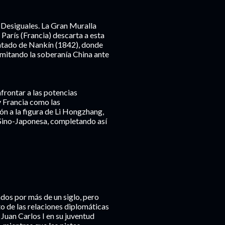
s Desiguales. La Gran Muralla
 París (Francia) descarta a esta
ratado de Nankín (1842), donde
imitando la soberanía China ante
nfrontar a las potencias
y Francia como las
ión a la figura de Li Hongzhang,
a Sino-Japonesa, completando así
ados por más de un siglo, pero
o de las relaciones diplomáticas
Juan Carlos I en su juventud