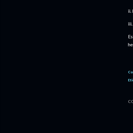
ii.
iii
Es
he
Co
Eti
C