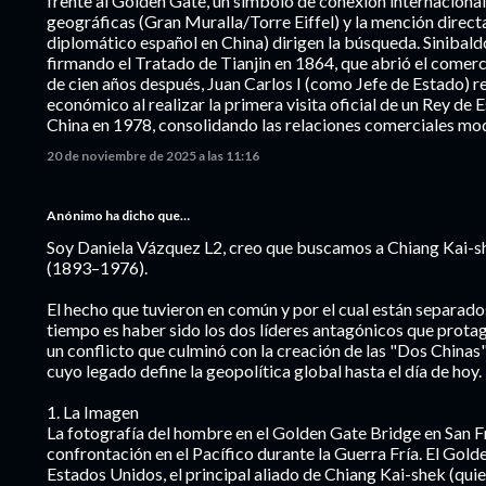
frente al Golden Gate, un símbolo de conexión internacional,
geográficas (Gran Muralla/Torre Eiffel) y la mención direct
diplomático español en China) dirigen la búsqueda. Sinibald
firmando el Tratado de Tianjin en 1864, que abrió el comer
de cien años después, Juan Carlos I (como Jefe de Estado) re
económico al realizar la primera visita oficial de un Rey de
China en 1978, consolidando las relaciones comerciales mo
20 de noviembre de 2025 a las 11:16
Anónimo ha dicho que…
Soy Daniela Vázquez L2, creo que buscamos a Chiang Kai
(1893–1976).
El hecho que tuvieron en común y por el cual están separado
tiempo es haber sido los dos líderes antagónicos que protag
un conflicto que culminó con la creación de las "Dos Chinas
cuyo legado define la geopolítica global hasta el día de hoy.
1. La Imagen
La fotografía del hombre en el Golden Gate Bridge en San F
confrontación en el Pacífico durante la Guerra Fría. El Gold
Estados Unidos, el principal aliado de Chiang Kai-shek (quien