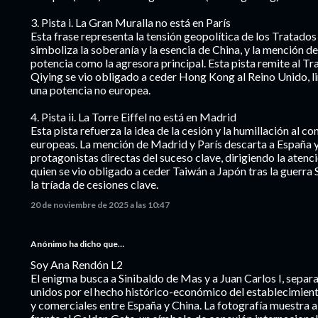
3. Pista i. La Gran Muralla no está en París
Esta frase representa la tensión geopolítica de los Tratado
simboliza la soberanía y la esencia de China, y la mención de
potencia como la agresora principal. Esta pista remite al T
Qiying se vio obligado a ceder Hong Kong al Reino Unido, l
una potencia no europea.
4. Pista ii. La Torre Eiffel no está en Madrid
Esta pista refuerza la idea de la cesión y la humillación al co
europeas. La mención de Madrid y París descarta a España 
protagonistas directas del suceso clave, dirigiendo la atenc
quien se vio obligado a ceder Taiwán a Japón tras la guerr
la tríada de cesiones clave.
20 de noviembre de 2025 a las 10:47
Anónimo ha dicho que…
Soy Ana Rendón L2
El enigma busca a Sinibaldo de Mas y a Juan Carlos I, separ
unidos por el hecho histórico-económico del establecimient
y comerciales entre España y China. La fotografía muestra a 