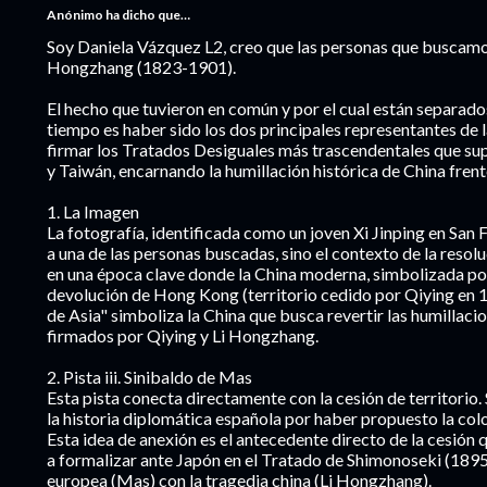
Anónimo ha dicho que…
Soy Daniela Vázquez L2, creo que las personas que buscamo
Hongzhang (1823-1901).
El hecho que tuvieron en común y por el cual están separado
tiempo es haber sido los dos principales representantes de 
firmar los Tratados Desiguales más trascendentales que su
y Taiwán, encarnando la humillación histórica de China frent
1. La Imagen
La fotografía, identificada como un joven Xi Jinping en San 
a una de las personas buscadas, sino el contexto de la resoluc
en una época clave donde la China moderna, simbolizada por
devolución de Hong Kong (territorio cedido por Qiying en 1
de Asia" simboliza la China que busca revertir las humillaci
firmados por Qiying y Li Hongzhang.
2. Pista iii. Sinibaldo de Mas
Esta pista conecta directamente con la cesión de territorio
la historia diplomática española por haber propuesto la co
Esta idea de anexión es el antecedente directo de la cesión
a formalizar ante Japón en el Tratado de Shimonoseki (1895)
europea (Mas) con la tragedia china (Li Hongzhang).