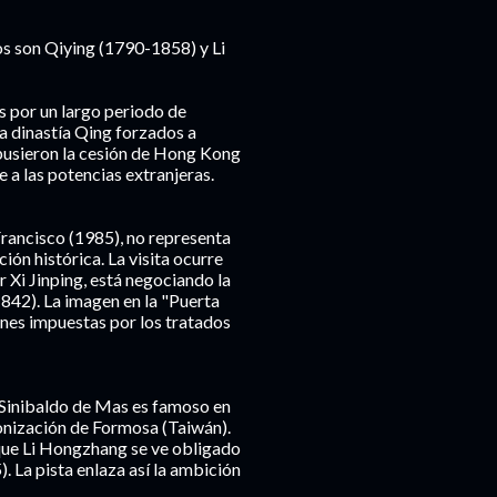
s son Qiying (1790-1858) y Li
s por un largo periodo de
la dinastía Qing forzados a
pusieron la cesión de Hong Kong
e a las potencias extranjeras.
Francisco (1985), no representa
ión histórica. La visita ocurre
 Xi Jinping, está negociando la
842). La imagen en la "Puerta
ones impuestas por los tratados
. Sinibaldo de Mas es famoso en
lonización de Formosa (Taiwán).
 que Li Hongzhang se ve obligado
. La pista enlaza así la ambición