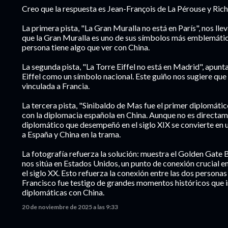
Creo que la respuesta es Jean-François de La Pérouse y Ric
La primera pista, "La Gran Muralla no está en París", nos ll
que la Gran Muralla es uno de sus símbolos más emblemático
persona tiene algo que ver con China.
La segunda pista, "La Torre Eiffel no está en Madrid", apunta
Eiffel como un símbolo nacional. Este guiño nos sugiere que
vinculada a Francia.
La tercera pista, "Sinibaldo de Mas fue el primer diplomátic
con la diplomacia española en China. Aunque no es directame
diplomático que desempeñó en el siglo XIX se convierte en 
a España y China en la trama.
La fotografía refuerza la solución: muestra el Golden Gate B
nos sitúa en Estados Unidos, un punto de conexión crucial e
el siglo XX. Esto refuerza la conexión entre las dos person
Francisco fue testigo de grandes momentos históricos que 
diplomáticas con China.
20 de noviembre de 2025 a las 9:33