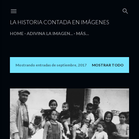
Ir al contenido principal
LA HISTORIA CONTADA EN IMÁGENES
HOME
ADIVINA LA IMAGEN...
MÁS…
Mostrando entradas de septiembre, 2017
MOSTRAR TODO
E
n
t
r
a
d
a