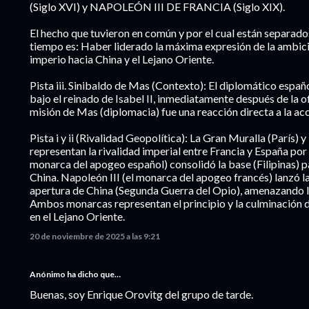
(Siglo XVI) y NAPOLEÓN III DE FRANCIA (Siglo XIX).
El hecho que tuvieron en común y por el cual están separado
tiempo es: Haber liderado la máxima expresión de la ambició
imperio hacia China y el Lejano Oriente.
Pista iii. Sinibaldo de Mas (Contexto): El diplomático españ
bajo el reinado de Isabel II, inmediatamente después de la o
misión de Mas (diplomacia) fue una reacción directa a la acc
Pista i y ii (Rivalidad Geopolítica): La Gran Muralla (París) y
representan la rivalidad imperial entre Francia y España por la
monarca del apogeo español) consolidó la base (Filipinas) p
China. Napoleón III (el monarca del apogeo francés) lanzó la
apertura de China (Segunda Guerra del Opio), amenazando l
Ambos monarcas representan el principio y la culminación 
en el Lejano Oriente.
20 de noviembre de 2025 a las 9:21
Anónimo ha dicho que…
Buenas, soy Enrique Orovitg del grupo de tarde.