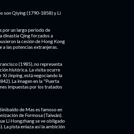
s son Qiying (1790-1858) y Li
s por un largo periodo de
la dinastía Qing forzados a
pusieron la cesión de Hong Kong
e a las potencias extranjeras.
Francisco (1985), no representa
ión histórica. La visita ocurre
 Xi Jinping, está negociando la
842). La imagen en la "Puerta
ones impuestas por los tratados
. Sinibaldo de Mas es famoso en
lonización de Formosa (Taiwán).
 que Li Hongzhang se ve obligado
. La pista enlaza así la ambición