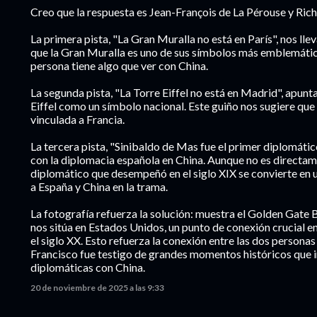
Creo que la respuesta es Jean-François de La Pérouse y Ric
La primera pista, "La Gran Muralla no está en París", nos ll
que la Gran Muralla es uno de sus símbolos más emblemático
persona tiene algo que ver con China.
La segunda pista, "La Torre Eiffel no está en Madrid", apunta
Eiffel como un símbolo nacional. Este guiño nos sugiere que
vinculada a Francia.
La tercera pista, "Sinibaldo de Mas fue el primer diplomátic
con la diplomacia española en China. Aunque no es directame
diplomático que desempeñó en el siglo XIX se convierte en 
a España y China en la trama.
La fotografía refuerza la solución: muestra el Golden Gate B
nos sitúa en Estados Unidos, un punto de conexión crucial e
el siglo XX. Esto refuerza la conexión entre las dos person
Francisco fue testigo de grandes momentos históricos que 
diplomáticas con China.
20 de noviembre de 2025 a las 9:33