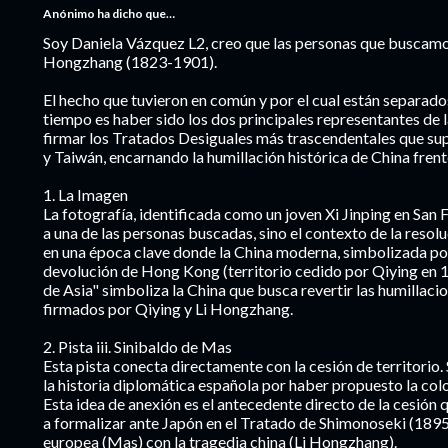
Anónimo ha dicho que…
Soy Daniela Vázquez L2, creo que las personas que buscamo
Hongzhang (1823-1901).
El hecho que tuvieron en común y por el cual están separado
tiempo es haber sido los dos principales representantes de 
firmar los Tratados Desiguales más trascendentales que su
y Taiwán, encarnando la humillación histórica de China frent
1. La Imagen
La fotografía, identificada como un joven Xi Jinping en San 
a una de las personas buscadas, sino el contexto de la resoluc
en una época clave donde la China moderna, simbolizada por
devolución de Hong Kong (territorio cedido por Qiying en 1
de Asia" simboliza la China que busca revertir las humillaci
firmados por Qiying y Li Hongzhang.
2. Pista iii. Sinibaldo de Mas
Esta pista conecta directamente con la cesión de territorio
la historia diplomática española por haber propuesto la co
Esta idea de anexión es el antecedente directo de la cesión
a formalizar ante Japón en el Tratado de Shimonoseki (1895)
europea (Mas) con la tragedia china (Li Hongzhang).