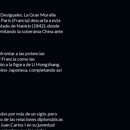
s Desiguales. La Gran Muralla
 París (Francia) descarta a esta
ratado de Nankín (1842), donde
imitando la soberanía China ante
nfrontar a las potencias
y Francia como las
ión a la figura de Li Hongzhang,
a Sino-Japonesa, completando así
ados por más de un siglo, pero
o de las relaciones diplomáticas
Juan Carlos I en su juventud