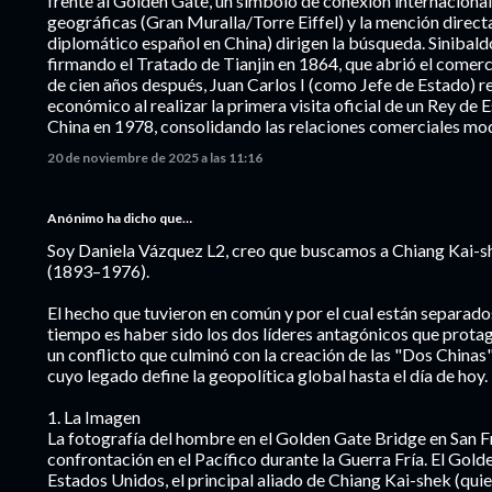
frente al Golden Gate, un símbolo de conexión internacional,
geográficas (Gran Muralla/Torre Eiffel) y la mención direct
diplomático español en China) dirigen la búsqueda. Sinibald
firmando el Tratado de Tianjin en 1864, que abrió el comer
de cien años después, Juan Carlos I (como Jefe de Estado) re
económico al realizar la primera visita oficial de un Rey de
China en 1978, consolidando las relaciones comerciales mo
20 de noviembre de 2025 a las 11:16
Anónimo ha dicho que…
Soy Daniela Vázquez L2, creo que buscamos a Chiang Kai
(1893–1976).
El hecho que tuvieron en común y por el cual están separado
tiempo es haber sido los dos líderes antagónicos que protag
un conflicto que culminó con la creación de las "Dos Chinas
cuyo legado define la geopolítica global hasta el día de hoy.
1. La Imagen
La fotografía del hombre en el Golden Gate Bridge en San F
confrontación en el Pacífico durante la Guerra Fría. El Gold
Estados Unidos, el principal aliado de Chiang Kai-shek (quien