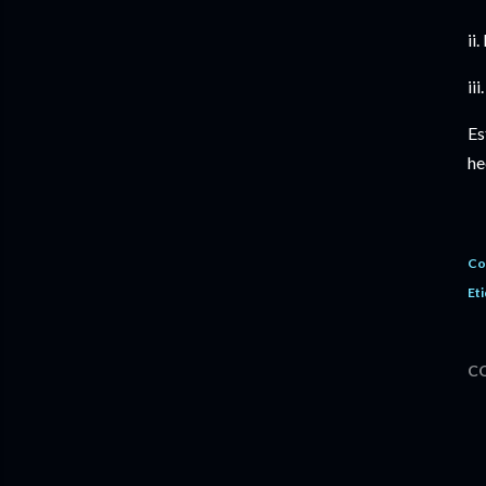
ii.
iii
Es
he
Co
Eti
C