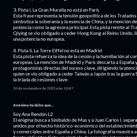
3. Pista i. La Gran Muralla no está en París
Esta frase representa la tensión geopolítica de los Tratado
simboliza la soberanía y la esencia de China, y la mención de
potencia como la agresora principal. Esta pista remite al T
Qiying se vio obligado a ceder Hong Kong al Reino Unido, l
una potencia no europea.
4. Pista ii. La Torre Eiffel no está en Madrid
Esta pista refuerza la idea de la cesión y la humillación al co
europeas. La mención de Madrid y París descarta a España 
protagonistas directas del suceso clave, dirigiendo la atenc
quien se vio obligado a ceder Taiwán a Japón tras la guerr
la tríada de cesiones clave.
20 de noviembre de 2025 a las 10:47
Anónimo ha dicho que…
Soy Ana Rendón L2
El enigma busca a Sinibaldo de Mas y a Juan Carlos I, separ
unidos por el hecho histórico-económico del establecimient
y comerciales entre España y China. La fotografía muestra a 