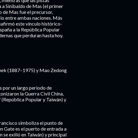
 mientras que las pistas
a a Sinibaldo de Mas (el primer
o de Mas fue el precursor,
cio entre ambas naciones. Más
afirmó este vínculo histórico-
 España a la República Popular
dernas que perduran hasta hoy.
-shek (1887–1975) y Mao Zedong
s por un largo periodo de
onizaron la Guerra Civil China,
" (República Popular y Taiwán) y
rancisco simboliza el punto de
en Gate es el puerto de entrada a
 se exilió en Taiwán) y principal