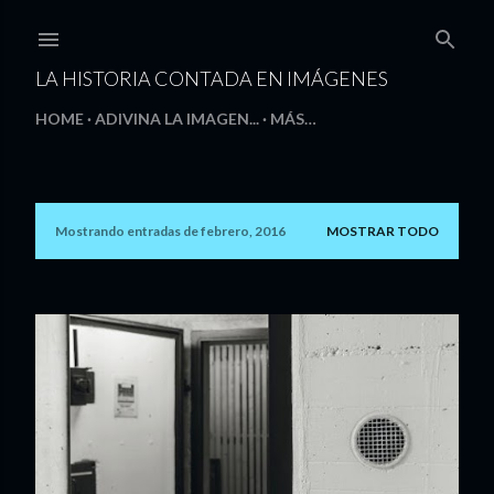
Ir al contenido principal
LA HISTORIA CONTADA EN IMÁGENES
HOME
ADIVINA LA IMAGEN...
MÁS…
Mostrando entradas de febrero, 2016
MOSTRAR TODO
E
n
t
r
a
d
a