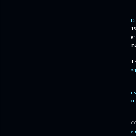
Do
19
gr
mu
Te
aq
Co
Eti
C
PU